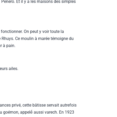
̀ Penero. Et il y a les maisons des simples
 fonctionner. On peut y voir toute la
 de Rhuys. Ce moulin à marée témoigne du
r à pain.
eurs ailes.
nces privé, cette bâtisse servait autrefois
s du goémon, appelé́ aussi varech. En 1923