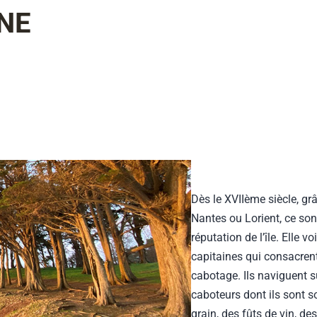
INE
Dès le XVIIème siècle, gr
Nantes ou Lorient, ce son
réputation de l’île. Elle 
capitaines qui consacren
cabotage. Ils naviguent s
caboteurs dont ils sont s
grain, des fûts de vin, de