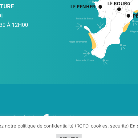
RTURE
I
30 À 12H00
Site réalisé par
Abergraphique
z notre politique de confidentialité (RGPD, cookies, sécurité)
En 