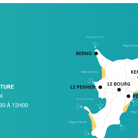
RTURE
I
30 À 12H00