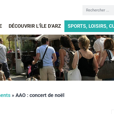
E
DÉCOUVRIR L’ÎLE D’ARZ
SPORTS, LOISIRS, 
ents
»
AAO : concert de noël