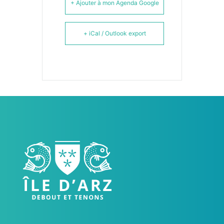
+ Ajouter à mon Agenda Google
+ iCal / Outlook export