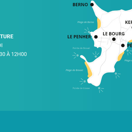
RTURE
I
30 À 12H00