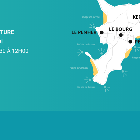
RTURE
I
30 À 12H00