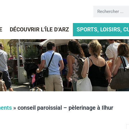
E
DÉCOUVRIR L’ÎLE D’ARZ
SPORTS, LOISIRS, 
ents
»
conseil paroissial – pèlerinage à Ilhur