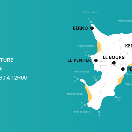
RTURE
I
30 À 12H00