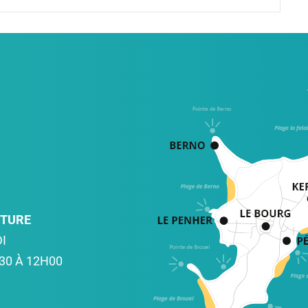
RTURE
I
30 À 12H00