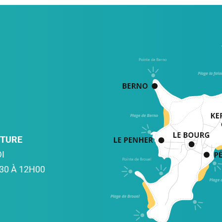
RTURE
I
30 À 12H00