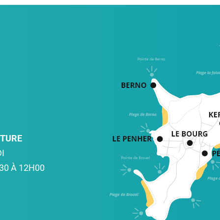
RTURE
I
30 À 12H00