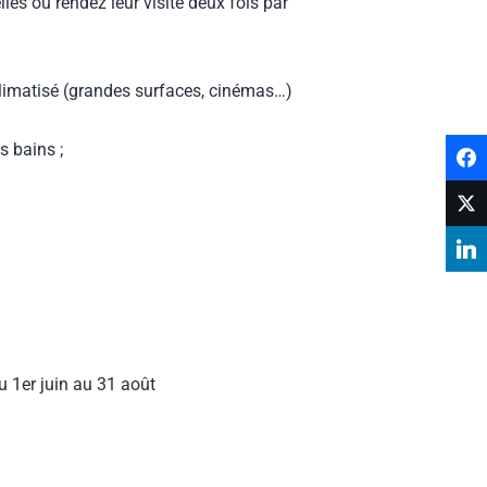
es ou rendez leur visite deux fois par
 climatisé (grandes surfaces, cinémas…)
s bains ;
u 1er juin au 31 août