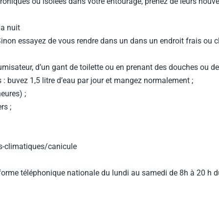
niques ou isolées dans votre entourage, prenez de leurs nouvell
la nuit
. Sinon essayez de vous rendre dans un dans un endroit frais ou
rumisateur, d’un gant de toilette ou en prenant des douches ou de
: buvez 1,5 litre d’eau par jour et mangez normalement ;
eures) ;
rs ;
es-climatiques/canicule
e forme téléphonique nationale du lundi au samedi de 8h à 20 h d