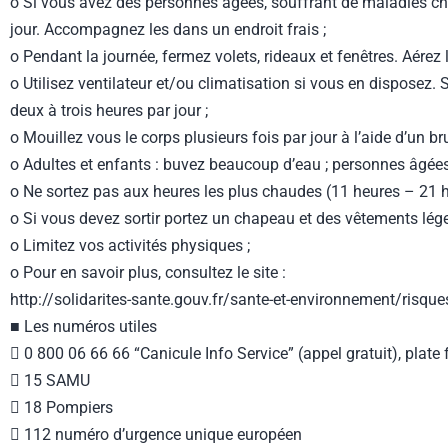
o Si vous avez des personnes âgées, souffrant de maladies chro
jour. Accompagnez les dans un endroit frais ;
o Pendant la journée, fermez volets, rideaux et fenêtres. Aérez 
o Utilisez ventilateur et/ou climatisation si vous en disposez
deux à trois heures par jour ;
o Mouillez vous le corps plusieurs fois par jour à l’aide d’un b
o Adultes et enfants : buvez beaucoup d’eau ; personnes âgées 
o Ne sortez pas aux heures les plus chaudes (11 heures – 21 h
o Si vous devez sortir portez un chapeau et des vêtements lége
o Limitez vos activités physiques ;
o Pour en savoir plus, consultez le site :
http://solidarites-sante.gouv.fr/sante-et-environnement/risqu
■ Les numéros utiles
 0 800 06 66 66 “Canicule Info Service” (appel gratuit), plat
 15 SAMU
 18 Pompiers
 112 numéro d’urgence unique européen