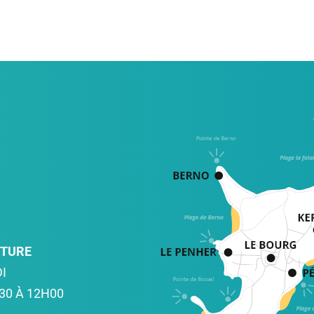
RTURE
I
30 À 12H00