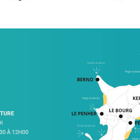
RTURE
I
30 À 12H00