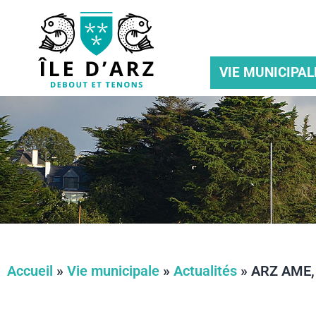
VIE MUNICIPAL
Accueil
»
Vie municipale
»
Actualités
»
ARZ AME, 