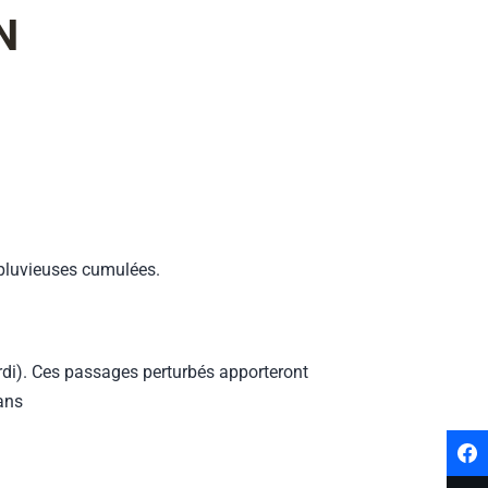
N
 pluvieuses cumulées.
ardi). Ces passages perturbés apporteront
ans