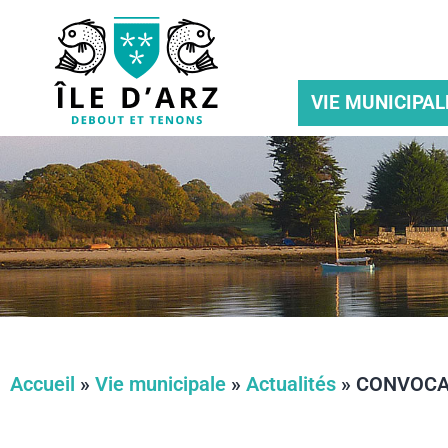
VIE MUNICIPAL
Accueil
»
Vie municipale
»
Actualités
»
CONVOCAT