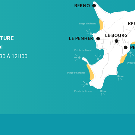
RTURE
I
30 À 12H00