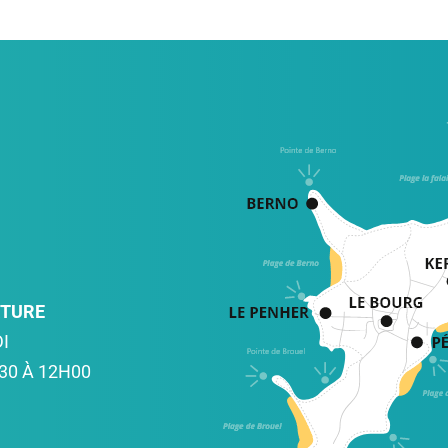
RTURE
I
30 À 12H00