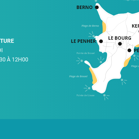
RTURE
I
30 À 12H00