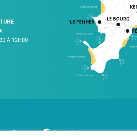
RTURE
I
30 À 12H00
Site réalisé par
Abergraphique