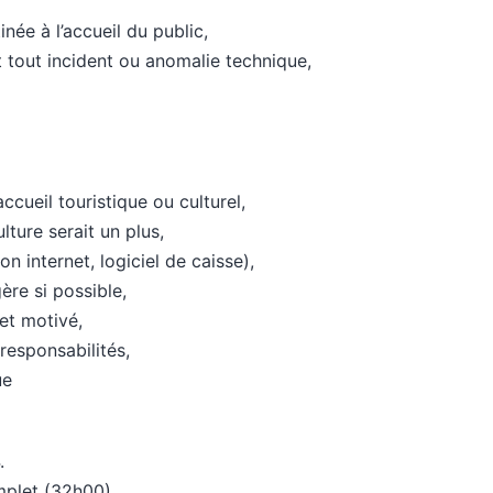
ée à l’accueil du public,
 tout incident ou anomalie technique,
cueil touristique ou culturel,
lture serait un plus,
on internet, logiciel de caisse),
ère si possible,
et motivé,
responsabilités,
ue
.
mplet (32h00).