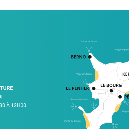
RTURE
I
30 À 12H00