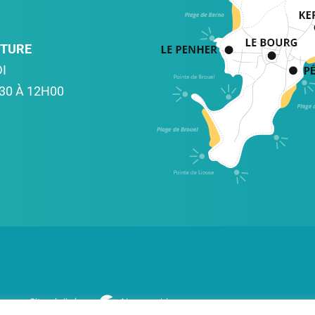
RTURE
I
30 À 12H00
Site réalisé par
Abergraphique