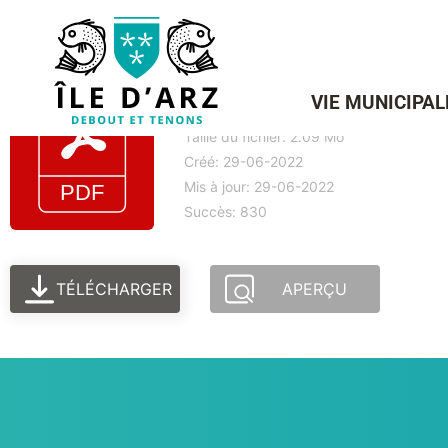
COMPTE-RENDU DE CON
VIE MUNICIPAL
Taille du fichier: 2.09 Mo
Créé: 29-06-2022
Mis à jour: 29-06-2022
Succès: 830
TÉLÉCHARGER
APERÇU