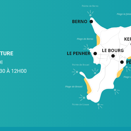
RTURE
I
30 À 12H00