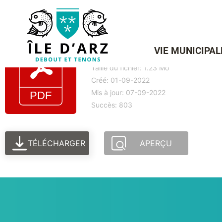
LE PETIT COURRIER N°
VIE MUNICIPAL
Taille du fichier: 1.23 Mo
Créé: 01-09-2022
Mis à jour: 07-09-2022
Succès: 803
TÉLÉCHARGER
APERÇU