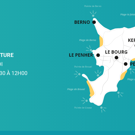
RTURE
I
30 À 12H00